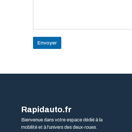
t
a
i
r
e
Envoyer
Rapidauto.fr
Bienvenue dans votre espace dédié à la
mobilité et à l’univers des deux-roues.