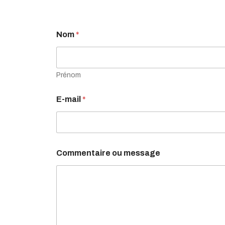
Nom
*
Prénom
m
E-mail
*
e
s
s
a
g
e
Commentaire ou message
*
C
o
m
m
e
n