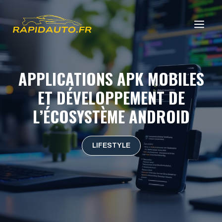
Aller
au
ME
contenu
APPLICATIONS APK MOBILES
ET DÉVELOPPEMENT DE
L’ÉCOSYSTÈME ANDROID
LIFESTYLE