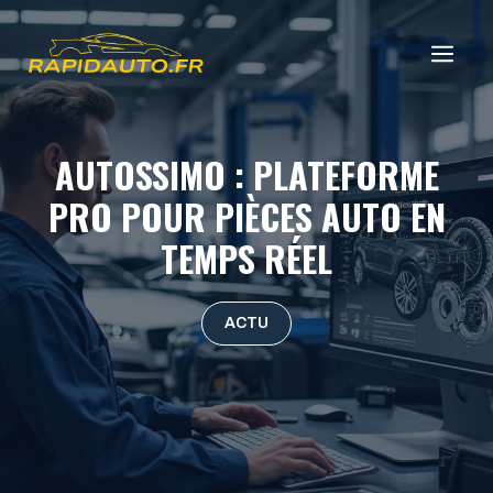
Aller
au
ME
contenu
AUTOSSIMO : PLATEFORME
PRO POUR PIÈCES AUTO EN
TEMPS RÉEL
ACTU