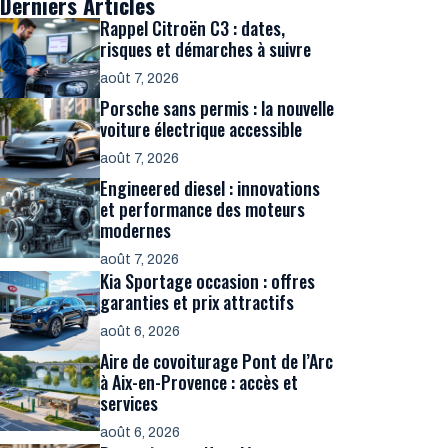
Derniers Articles
Rappel Citroën C3 : dates,
risques et démarches à suivre
août 7, 2026
Porsche sans permis : la nouvelle
voiture électrique accessible
août 7, 2026
Engineered diesel : innovations
et performance des moteurs
modernes
août 7, 2026
Kia Sportage occasion : offres
garanties et prix attractifs
août 6, 2026
Aire de covoiturage Pont de l’Arc
à Aix-en-Provence : accès et
services
août 6, 2026