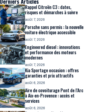
Derniers Articles
Rappel Citroën C3 : dates,
risques et démarches à suivre
août 7, 2026
Porsche sans permis : la nouvelle
voiture électrique accessible
août 7, 2026
Engineered diesel : innovations
et performance des moteurs
modernes
août 7, 2026
Kia Sportage occasion : offres
garanties et prix attractifs
août 6, 2026
Aire de covoiturage Pont de l’Arc
à Aix-en-Provence : accès et
services
août 6, 2026