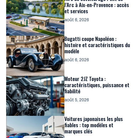
l’Arc à Aix-en-Provence : accès
et services
août 6, 2026
Bugatti coupe Napoléon :
histoire et caractéristiques du
modèle
août 6, 2026
Moteur 2JZ Toyota :
caractéristiques, puissance et
fiabilité
août 5, 2026
Voitures japonaises les plus
fiables : top modèles et
marques clés