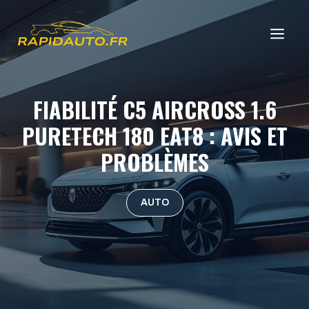
Aller
au
ME
contenu
FIABILITÉ C5 AIRCROSS 1.6
PURETECH 180 EAT8 : AVIS ET
PROBLÈMES
AUTO