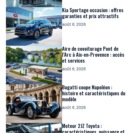
Kia Sportage occasion : offres
garanties et prix attractifs
août 6, 2026
Aire de covoiturage Pont de
l’Arc à Aix-en-Provence : accès
et services
août 6, 2026
Bugatti coupe Napoléon :
histoire et caractéristiques du
modèle
août 6, 2026
Moteur 2JZ Toyota :
caractéristiques, puissance et