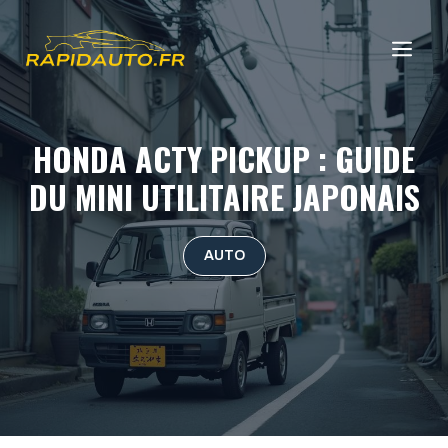
Aller
au
ME
contenu
HONDA ACTY PICKUP : GUIDE
DU MINI UTILITAIRE JAPONAIS
AUTO