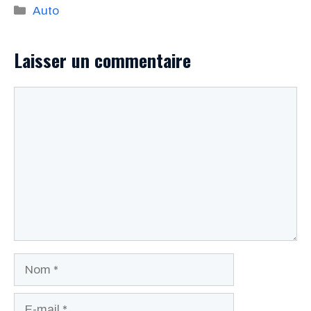
Catégories
Auto
Laisser un commentaire
Commentaire
Nom
E-