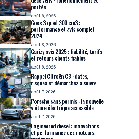
deux sens : fonctionnement et
portée
août 8, 2026
Goes 3 quad 300 cm3 :
performance et avis complet
2024
août 8, 2026
Carizy avis 2025 : fiabilité, tarifs
et retours clients fiables
août 8, 2026
Rappel Citroën C3 : dates,
risques et démarches à suivre
août 7, 2026
Porsche sans permis : la nouvelle
voiture électrique accessible
août 7, 2026
Engineered diesel : innovations
et performance des moteurs