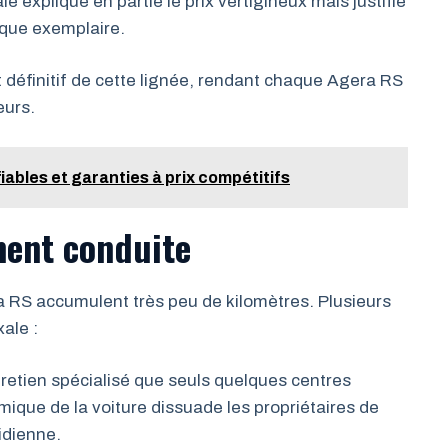
e explique en partie le prix vertigineux mais justifie
aque exemplaire.
t définitif de cette lignée, rendant chaque Agera RS
eurs.
iables et garanties à prix compétitifs
ment conduite
 RS accumulent très peu de kilomètres. Plusieurs
ale :
etien spécialisé que seuls quelques centres
ique de la voiture dissuade les propriétaires de
idienne.