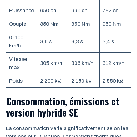
Puissance
650 ch
666 ch
782 ch
Couple
850 Nm
850 Nm
950 Nm
0-100
3,6 s
3,3 s
3,4 s
km/h
Vitesse
305 km/h
306 km/h
312 km/h
max
Poids
2 200 kg
2 150 kg
2 550 kg
Consommation, émissions et
version hybride SE
La consommation varie significativement selon les
versions et l’utilisation. Les versions thermiques