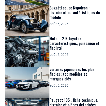
Bugatti coupe Napoléon :
histoire et caractéristiques du
modèle
août 6, 2026
Moteur 2JZ Toyota :
caractéristiques, puissance et
fiabilité
août 5, 2026
Voitures japonaises les plus
fiables : top modèles et
marques clés
août 5, 2026
Peugeot 105 : fiche technique,
histoire et pièces détachées