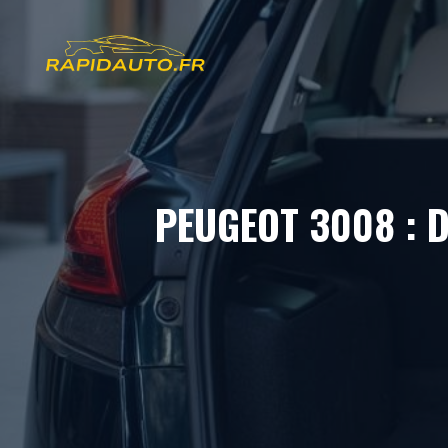
Aller
au
contenu
PEUGEOT 3008 : D