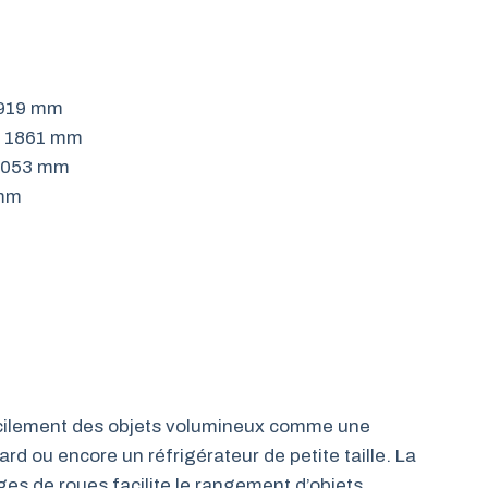
 919 mm
: 1861 mm
 1053 mm
 mm
cilement des objets volumineux comme une
ard ou encore un réfrigérateur de petite taille. La
ges de roues facilite le rangement d’objets