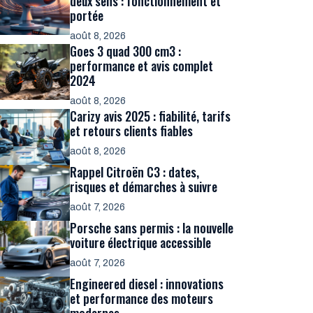
deux sens : fonctionnement et
portée
août 8, 2026
Goes 3 quad 300 cm3 :
performance et avis complet
2024
août 8, 2026
Carizy avis 2025 : fiabilité, tarifs
et retours clients fiables
août 8, 2026
Rappel Citroën C3 : dates,
risques et démarches à suivre
août 7, 2026
Porsche sans permis : la nouvelle
voiture électrique accessible
août 7, 2026
Engineered diesel : innovations
et performance des moteurs