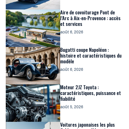
Aire de covoiturage Pont de
l’Arc à Aix-en-Provence : accès
et services
août 6, 2026
Bugatti coupe Napoléon :
histoire et caractéristiques du
modèle
août 6, 2026
Moteur 2JZ Toyota :
caractéristiques, puissance et
fiabilité
août 5, 2026
Voitures japonaises les plus