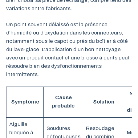
bien choisir sa pièce de rechange, compte tenu des
variations entre fabricants.
Un point souvent délaissé est la présence
d’humidité ou d’oxydation dans les connecteurs,
notamment sous le capot ou près du boîtier à côté
du lave-glace. L’application d’un bon nettoyage
avec un produit contact et une brosse à dents peut
résoudre bien des dysfonctionnements
intermittents.
Niv
Cause
Symptôme
Solution
d
probable
diffi
Aiguille
Soudures
Resoudage
bloquée à
Moy
défectueuses
du combiné