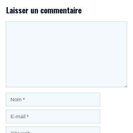
Laisser un commentaire
Commentaire
Nom
E-
mail
Site