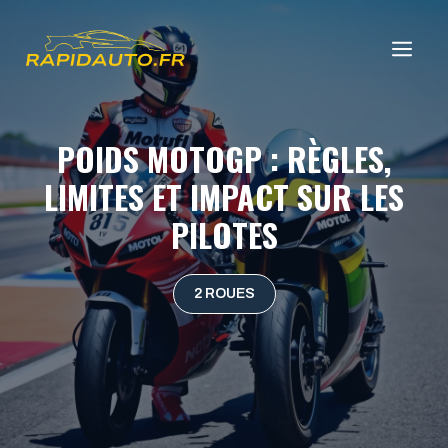
Aller
au
ME
contenu
POIDS MOTOGP : RÈGLES,
LIMITES ET IMPACT SUR LES
PILOTES
2 ROUES