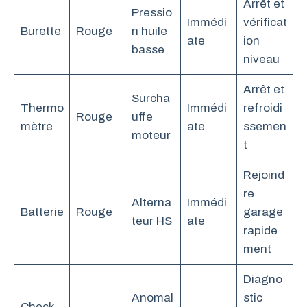
Arrêt et
Pressio
Immédi
vérificat
Burette
Rouge
n huile
ate
ion
basse
niveau
Arrêt et
Surcha
Thermo
Immédi
refroidi
Rouge
uffe
mètre
ate
ssemen
moteur
t
Rejoind
re
Alterna
Immédi
Batterie
Rouge
garage
teur HS
ate
rapide
ment
Diagno
Anomal
stic
Check