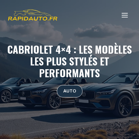
Aller
au
ME
contenu
CABRIOLET 4×4 : LES MODÈLES
LES PLUS STYLÉS ET
PERFORMANTS
AUTO