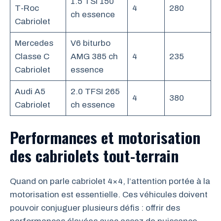
1.5 TSI 150
T-Roc
4
280
3
ch essence
Cabriolet
Mercedes
V6 biturbo
Classe C
AMG 385 ch
4
235
6
Cabriolet
essence
Audi A5
2.0 TFSI 265
4
380
5
Cabriolet
ch essence
Performances et motorisation
des cabriolets tout-terrain
Quand on parle cabriolet 4×4, l’attention portée à la
motorisation est essentielle. Ces véhicules doivent
pouvoir conjuguer plusieurs défis : offrir des