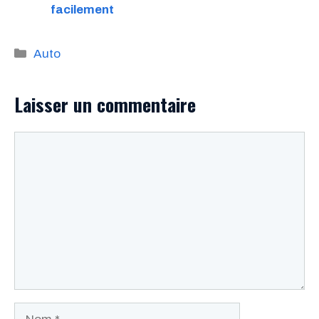
facilement
Catégories
Auto
Laisser un commentaire
Commentaire
Nom