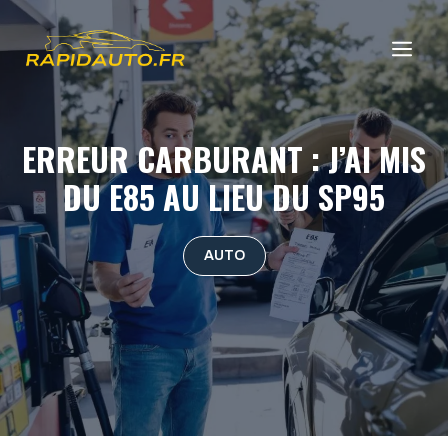
Aller
au
ME
contenu
ERREUR CARBURANT : J’AI MIS
DU E85 AU LIEU DU SP95
AUTO