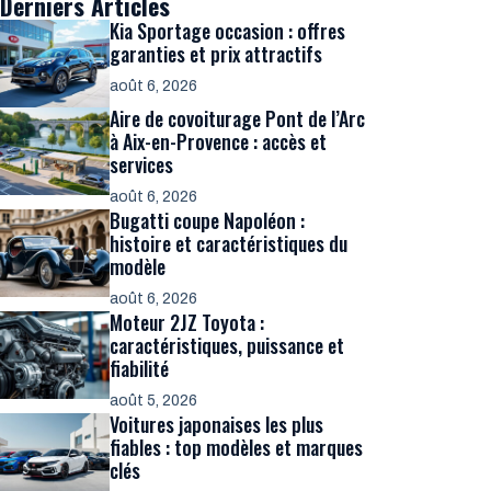
Derniers Articles
Kia Sportage occasion : offres
garanties et prix attractifs
août 6, 2026
Aire de covoiturage Pont de l’Arc
à Aix-en-Provence : accès et
services
août 6, 2026
Bugatti coupe Napoléon :
histoire et caractéristiques du
modèle
août 6, 2026
Moteur 2JZ Toyota :
caractéristiques, puissance et
fiabilité
août 5, 2026
Voitures japonaises les plus
fiables : top modèles et marques
clés