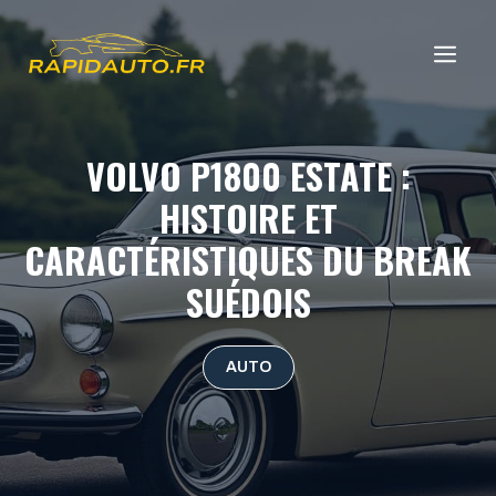
Aller
au
ME
contenu
VOLVO P1800 ESTATE :
HISTOIRE ET
CARACTÉRISTIQUES DU BREAK
SUÉDOIS
AUTO