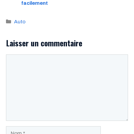
facilement
Catégories
Auto
Laisser un commentaire
Commentaire
Nom