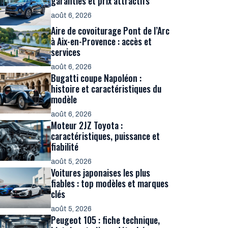
garanties et prix attractifs
août 6, 2026
Aire de covoiturage Pont de l’Arc
à Aix-en-Provence : accès et
services
août 6, 2026
Bugatti coupe Napoléon :
histoire et caractéristiques du
modèle
août 6, 2026
Moteur 2JZ Toyota :
caractéristiques, puissance et
fiabilité
août 5, 2026
Voitures japonaises les plus
fiables : top modèles et marques
clés
août 5, 2026
Peugeot 105 : fiche technique,