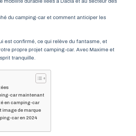
e mobilité durable liées à Dacia et au secteur des
ché du camping-car et comment anticiper les
ui est confirmé, ce qui relève du fantasme, et
votre propre projet camping-car. Avec Maxime et
sprit tranquille.
tées
ping-car maintenant
ité en camping-car
 et image de marque
ping-car en 2024