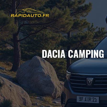
Aller
au
contenu
DACIA CAMPING C