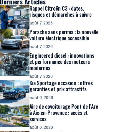
Derniers Articles
Rappel Citroën C3 : dates,
risques et démarches à suivre
août 7, 2026
Porsche sans permis : la nouvelle
voiture électrique accessible
août 7, 2026
Engineered diesel : innovations
et performance des moteurs
modernes
août 7, 2026
Kia Sportage occasion : offres
garanties et prix attractifs
août 6, 2026
Aire de covoiturage Pont de l’Arc
à Aix-en-Provence : accès et
services
août 6, 2026