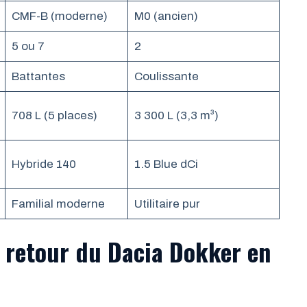
CMF-B (moderne)
M0 (ancien)
5 ou 7
2
Battantes
Coulissante
708 L (5 places)
3 300 L (3,3 m³)
Hybride 140
1.5 Blue dCi
Familial moderne
Utilitaire pur
 retour du Dacia Dokker en